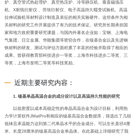
炉、真空管式热处理炉、真空热压炉、冷等静压机、垂直磁场压
机、X射线衍射仪 、劳埃衍射仪、电子高温持久蠕变试验机、高温
拉伸试验机等材料设计制造及表征的相关实验硬件。这些条件为相
关材料的研究工作开展提供了有力的技术保证。研究所长期承担国
家和地方政府重要研究课题，与国内外著名企业如：宝钢、上海电
气集团、日立金属、华能集团等密切合作，在镍基合金以及先进钢
铁材料的研发、测试与评估方面积累了丰富的经验并取得了相应的
成果。曾获得教育部科技进步一等奖，上海市科技进步二等奖、三
等奖，上海市发明二等奖等科技奖励。
近期主要研究内容：
1. 镍基单晶高温合金的成分设计以及高温持久性能的研究
以低密度以成本高稳定性的单晶高温合金为设计目标，利用热
力学计算软件JMatPro和相应的镍基高温合金数据库，筛选出了几组
低铼且承温能力达到第二代单晶水平的合金成分。可以生长直径4厘
米、长度28厘米的镍基高温合金单晶体。在此基础上详细研究了我