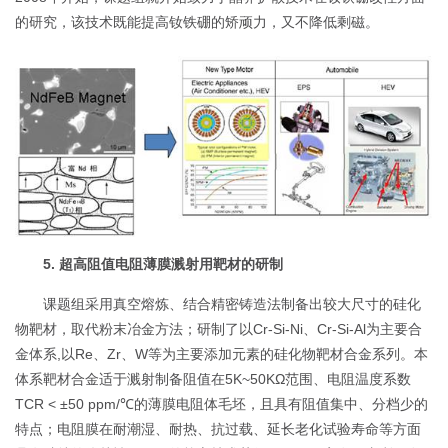
的研究，该技术既能提高钕铁硼的矫顽力，又不降低剩磁。
5. 超高阻值电阻薄膜溅射用靶材的研制
课题组采用真空熔炼、结合精密铸造法制备出较大尺寸的硅化
物靶材，取代粉末冶金方法；研制了以Cr-Si-Ni、Cr-Si-Al为主要合
金体系,以Re、Zr、W等为主要添加元素的硅化物靶材合金系列。本
体系靶材合金适于溅射制备阻值在5K~50KΩ范围、电阻温度系数
TCR < ±50 ppm/℃的薄膜电阻体毛坯，且具有阻值集中、分档少的
特点；电阻膜在耐潮湿、耐热、抗过载、延长老化试验寿命等方面