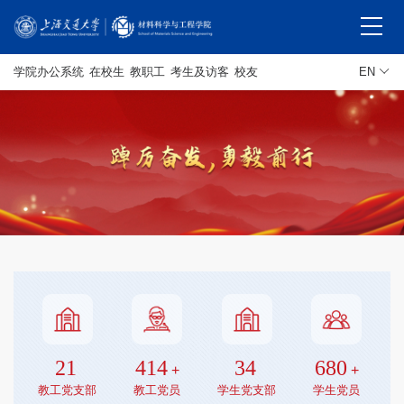
学院办公系统
在校生
教职工
考生及访客
校友
EN
21
414
34
680
+
+
教工党支部
教工党员
学生党支部
学生党员