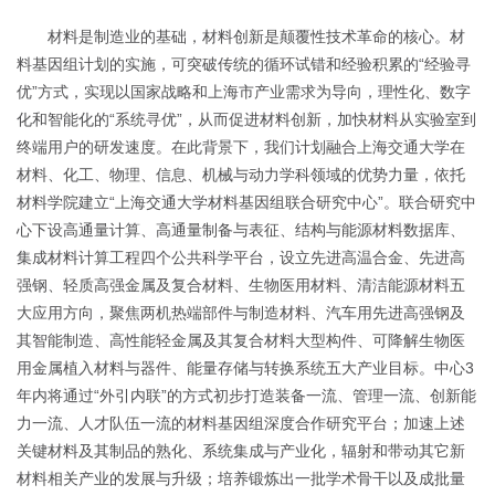
材料是制造业的基础，材料创新是颠覆性技术革命的核心。材
料基因组计划的实施，可突破传统的循环试错和经验积累的“经验寻
优”方式，实现以国家战略和上海市产业需求为导向，理性化、数字
化和智能化的“系统寻优”，从而促进材料创新，加快材料从实验室到
终端用户的研发速度。在此背景下，我们计划融合上海交通大学在
材料、化工、物理、信息、机械与动力学科领域的优势力量，依托
材料学院建立“上海交通大学材料基因组联合研究中心”。联合研究中
心下设高通量计算、高通量制备与表征、结构与能源材料数据库、
集成材料计算工程四个公共科学平台，设立先进高温合金、先进高
强钢、轻质高强金属及复合材料、生物医用材料、清洁能源材料五
大应用方向，聚焦两机热端部件与制造材料、汽车用先进高强钢及
其智能制造、高性能轻金属及其复合材料大型构件、可降解生物医
用金属植入材料与器件、能量存储与转换系统五大产业目标。中心3
年内将通过“外引内联”的方式初步打造装备一流、管理一流、创新能
力一流、人才队伍一流的材料基因组深度合作研究平台；加速上述
关键材料及其制品的熟化、系统集成与产业化，辐射和带动其它新
材料相关产业的发展与升级；培养锻炼出一批学术骨干以及成批量