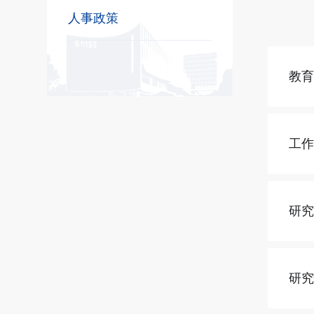
人事政策
教
工
研
研