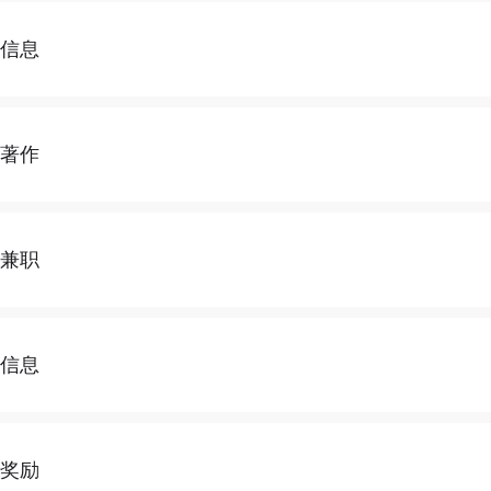
文信息
利著作
会兼职
誉信息
誉奖励