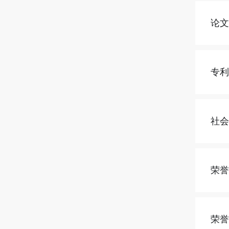
论
专
社
荣
荣