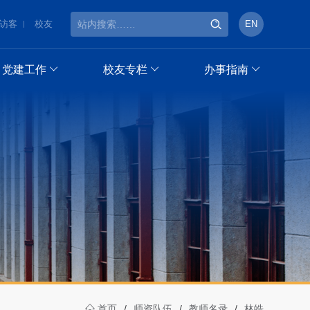
访客
校友
EN
党建工作
校友专栏
办事指南
首页
/
师资队伍
/
教师名录
/
林皓