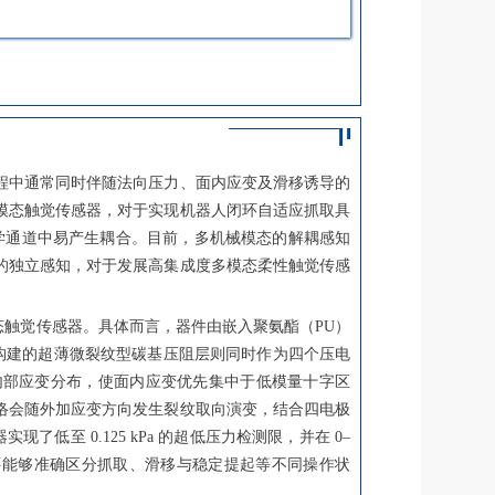
程中通常同时伴随法向压力、面内应变及滑移诱导的
模态触觉传感器，对于实现机器人闭环自适应抓取具
学通道中易产生耦合。目前，多机械模态的解耦感知
的独立感知，对于发展高集成度多模态柔性触觉传感
态触觉传感器。具体而言，器件由嵌入聚氨酯（PU）
涂构建的超薄微裂纹型碳基压阻层则同时作为四个压电
件内部应变分布，使面内应变优先集中于低模量十字区
络会随外加应变方向发生裂纹取向演变，结合四电极
低至 0.125 kPa 的超低压力检测限，并在 0–
器还能够准确区分抓取、滑移与稳定提起等不同操作状