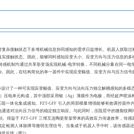
对复杂接触状态下多维机械信息协同感知的需求日益增长。机器人抓取过
真实接触状态。因此，能够同时感知应变大小、应变方向与压力信息的多
传感机制均通过共享形变场实现机械-电学转换，不同机械分量在同一电
杂。因此，在结构简化的单一器件中实现应变幅值、应变方向与压力信号
步设计了一种可实现应变幅值、应变方向与法向压力独立解耦感知的多模
GFF）压电单元构成，其中顶部采用银（Ag）薄膜作为电极，而经超声喷
阻一体化集成感知。PZT-GFF 引入的局部模量增强能够有效调控器
电通道对法向压力信号的稳定独立响应。与此同时，压阻层中的微裂纹网
于 PZT-GFF 三维互连陶瓷骨架带来的高效应力传递效率，传感器实现了
度，能够稳定检测人体脉搏等微弱生理信号。当集成于机器人手中时，该传感
觉反馈（图2）。