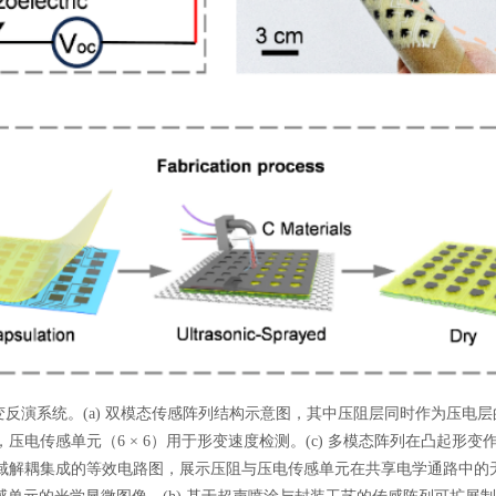
变反演系统。(a) 双模态传感阵列结构示意图，其中压阻层同时作为压电层
，压电传感单元（6 × 6）用于形变速度检测。(c) 多模态阵列在凸起形变
抗域解耦集成的等效电路图，展示压阻与压电传感单元在共享电学通路中的无