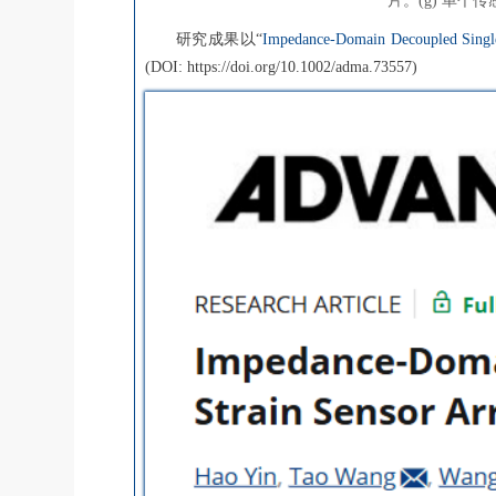
片。(g) 单
研究成果以“
Impedance-Domain Decoupled Single-
(DOI: https://doi.org/10.1002/adma.73557)