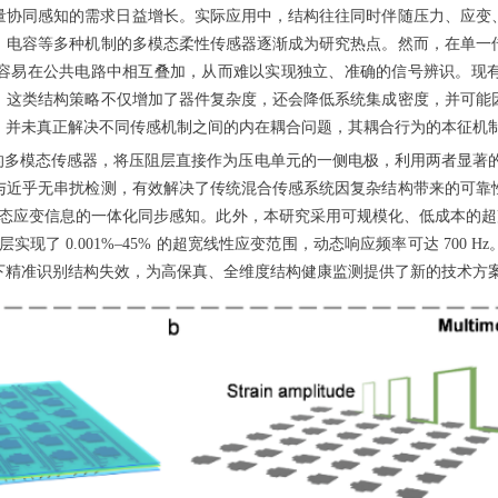
量协同感知的需求日益增长。实际应用中，结构往往同时伴随压力、应变
、电容等多种机制的多模态柔性传感器逐渐成为研究热点。然而，在单一
容易在公共电路中相互叠加，从而难以实现独立、准确的信号辨识。现
，这类结构策略不仅增加了器件复杂度，还会降低系统集成密度，并可能
，并未真正解决不同传感机制之间的内在耦合问题，其耦合行为的本征机
多模态传感器，将压阻层直接作为压电单元的一侧电极，利用两者显著的阻抗差异
与近乎无串扰检测，有效解决了传统混合传感系统因复杂结构带来的可靠
变信息的一体化同步感知。此外，本研究采用可规模化、低成本的超声喷涂工艺
实现了 0.001%–45% 的超宽线性应变范围，动态响应频率可达 70
下精准识别结构失效，为高保真、全维度结构健康监测提供了新的技术方案