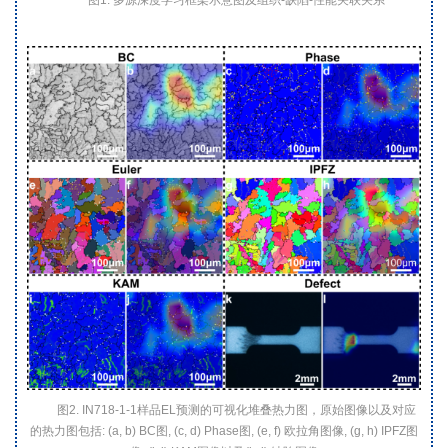
图2. IN718-1-1样品EL预测的可视化堆叠热力图，原始图像以及对应
的热力图包括: (a, b) BC图, (c, d) Phase图, (e, f) 欧拉角图像, (g, h) IPFZ图