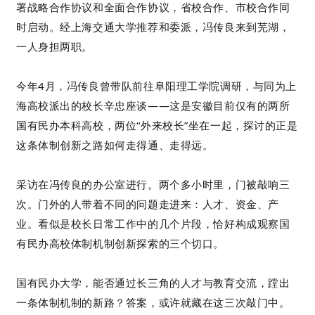
署战略合作协议和全面合作协议，省校合作、市校合作同
时启动。经上海交通大学推荐和委派，冯传良来到芜湖，
一人身担两职。
今年4月，冯传良曾带队前往阜阳理工学院调研，与同为上
海高校派出的校长辛忠座谈——这是安徽目前仅有的两所
国有民办本科高校，两位“外来校长”坐在一起，探讨的正是
这条体制创新之路如何走得通、走得远。
采访在冯传良的办公室进行。两个多小时里，门被敲响三
次。门外的人带着不同的问题走进来：人才、资金、产
业。看似是校长日常工作中的几个片段，恰好构成观察国
有民办高校体制机制创新探索的三个切口。
国有民办大学，能否通过长三角的人才与教育交流，蹚出
一条体制机制的新路？答案，或许就藏在这三次敲门中。