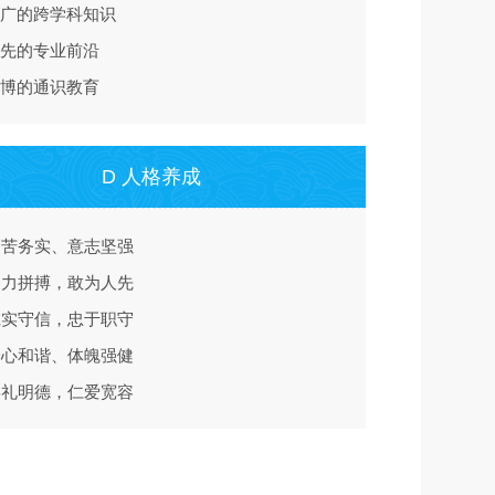
 宽广的跨学科知识
 领先的专业前沿
 广博的通识教育
D 人格养成
 刻苦务实、意志坚强
 努力拼搏，敢为人先
 诚实守信，忠于职守
 身心和谐、体魄强健
 崇礼明德，仁爱宽容