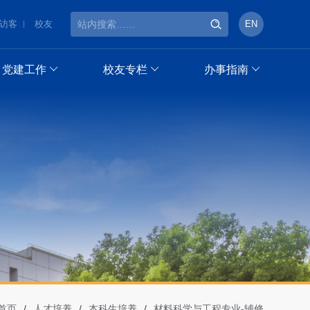
访客
校友
EN
党建工作
校友专栏
办事指南
首页
/
人才培养
/
本科生培养
/
材料科学与工程专业-辅修