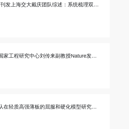
aterials刊发上海交大戴庆团队综述：系统梳理双曲
“原子制造光学态”理念
家工程研究中心刘传来副教授Nature发
晶生长新机制并实现高性能固态电解质设计
队在轻质高强薄板的屈服和硬化模型研究领