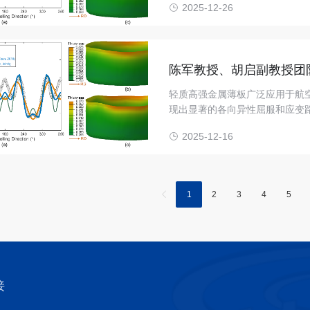
2025-12-26
陈军教授、胡启副教授团
域取得新进展
轻质高强金属薄板广泛应用于航
现出显著的各向异性屈服和应变
2025-12-16
1
2
3
4
5
接